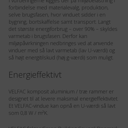
I vurderingerne kigges der på miljøbelastning i
forbindelse med materialevalg, produktion,
selve brugsfasen, hvor vinduet sidder i en
bygning, bortskaffelse samt transport. Langt
det største energiforbrug – over 90% – skyldes
varmetab i brugsfasen. Derfor kan
miljøpåvirkningen nedbringes ved at anvende
vinduer med så lavt varmetab (lav U-værdi) og
så højt energitilskud (høj g-værdi) som muligt.
Energieffektivt
VELFAC komposit aluminium / træ rammer er
designet til at levere maksimal energieffektivitet.
Et VELFAC-vindue kan opnå en U-værdi så lavt
som 0,8 W / m²K.