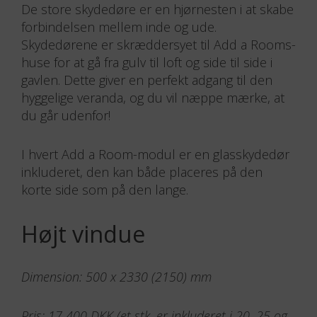
forbindelsen mellem inde og ude.
Skydedørene er skræddersyet til Add a Rooms-
huse for at gå fra gulv til loft og side til side i
gavlen. Dette giver en perfekt adgang til den
hyggelige veranda, og du vil næppe mærke, at
du går udenfor!
I hvert Add a Room-modul er en glasskydedør
inkluderet, den kan både placeres på den
korte side som på den lange.
Højt vindue
Dimension: 500 x 2330 (2150) mm
Pris: 17 400 DKK (et stk. er inkluderet i 20, 25 og