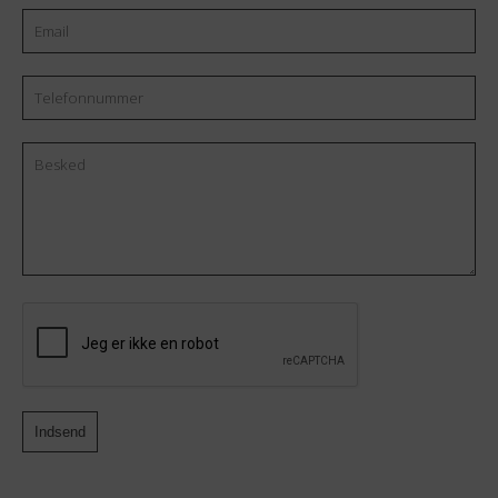
Hvordan opvarmes modulerne?
Skal modulerne males udvendigt?
Hvor kan I levere Add a Room?
Land
Navn
Email
Efternavn
*
Telefonnummer