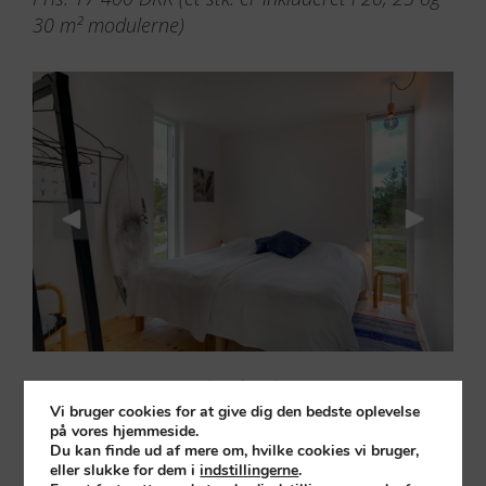
30 m² modulerne)
Vi bruger cookies for at give dig den bedste oplevelse
på vores hjemmeside.
Du kan finde ud af mere om, hvilke cookies vi bruger,
Det høje vindue, der kan åbnes, går fra gulv til
eller slukke for dem i
indstillingerne
.