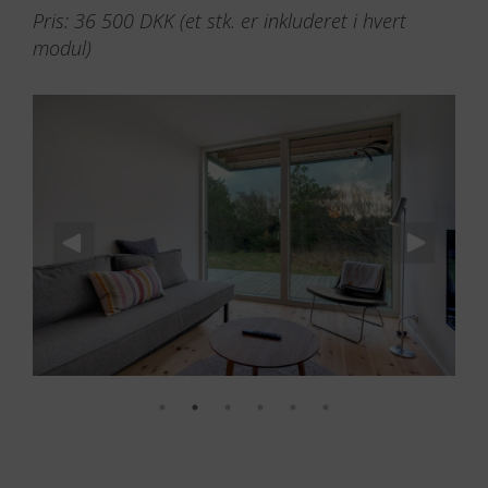
Pris: 36 500 DKK (et stk. er inkluderet i hvert
modul)
De store skydedøre er en hjørnesten i at skabe