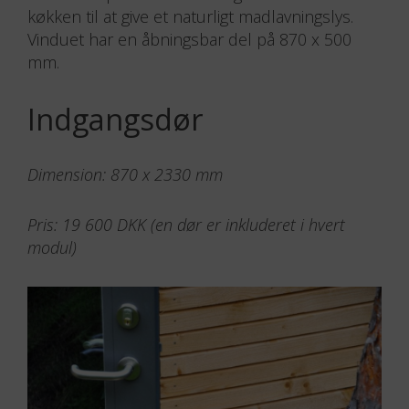
Det lange vindue går fra side til side af den
korte side på huset. Passer godt i det store
køkken til at give et naturligt madlavningslys.
Vinduet har en åbningsbar del på 870 x 500
mm.
Indgangsdør
Dimension: 870 x 2330 mm