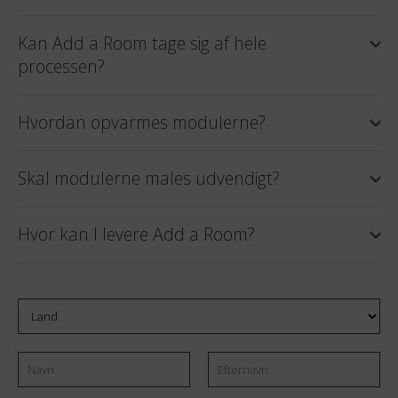
FAQs
Hvordan kan modulerne kobles sammen?
Kan jeg tilføje et modul senere?
Kan jeg koble et modul sammen med et
eksisterende hus, som ikke er fra Add a
Room?
Kan Add a Room tage sig af hele
processen?