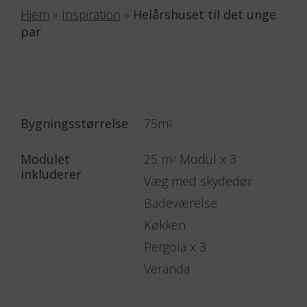
Hjem
»
Inspiration
»
Helårshuset til det unge
par
Bygningsstørrelse
75m
2
Modulet
25 m
Modul x 3
2
inkluderer
Væg med skydedør
Badeværelse
Køkken
Pergola x 3
Veranda