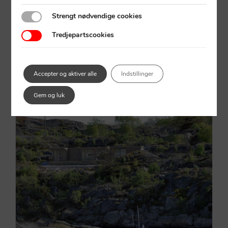
Strengt nødvendige cookies
Strengt nødvendige cookies
Tredjepartscookies
Tredjepartscookies
Accepter og aktiver alle
Indstillinger
Pop up showroomet
Gem og luk