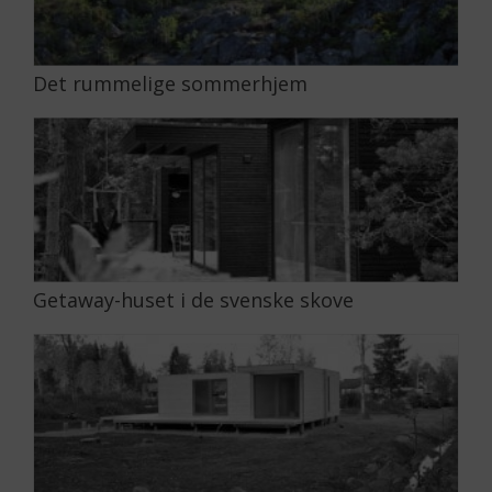
Det rummelige sommerhjem
Getaway-huset i de svenske skove