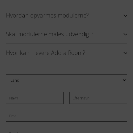
Se mere
Se mere
Se mere
Hvordan opvarmes modulerne?
Se mere
Skal modulerne males udvendigt?
Hvor kan I levere Add a Room?
Land
Navn
Email
Efternavn
*
Telefonnummer