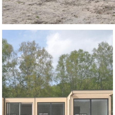
1
2
3
4
Lignende hjem
Helårshuset til det unge par