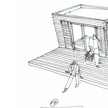
Et hjem med udsigt
Har du en grund med panoramaudsigt? Så vend modulerne i
den retning, der giver den optimale vinduesplacering. Du
vælger selv, om modulerne skal sidde sammen eller forbindes
via et udekøkken! Perfekt til parret eller den lille familie.
Se mere
Hjemmet til den minimalistiske familie