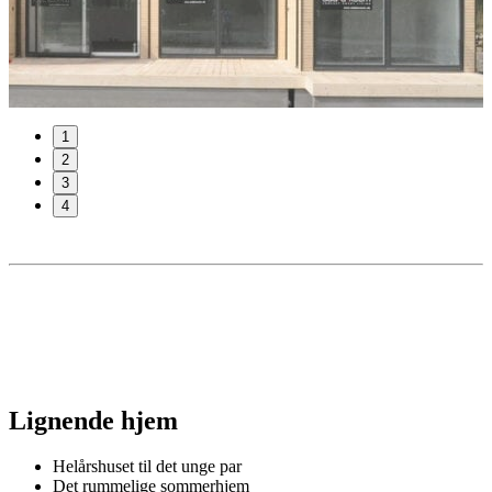
Det rummelige sommerhjem
Getaway-huset i de svenske skove
Weekendhjemmet for den expanderende familien
Et hjem med udsigt
Hjemmet til den minimalistiske familie