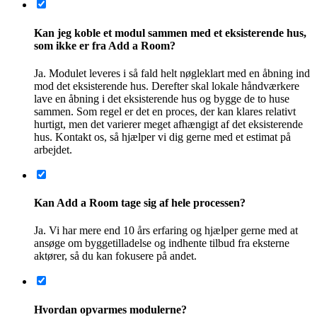
Hvordan opvarmes modulerne?
Som standard leveres modulerne med gulvvarme på
badeværelset samt en el-radiator. I større huse kan der tilføjes
en luftvarmepumpe eller en
rigtig brændeovn.
Skal modulerne males udvendigt?
Facaden behøver hverken at blive malet eller
overfladebehandlet. Hvis facaden ikke bliver malet, får den
med tiden en smuk, grå patina.
Læs mere om vores
facadebeklædning.
Hvor kan I levere Add a Room?
Add a Room har indtil videre leveret huse til Danmark,
Sverige, Norge, Island, Tyskland og Holland, og vi føjer
gerne flere lande til listen. Selvom husene godt kan fragtes
over Atlanten, er det mest omkostningseffektivt at levere i
Europa.