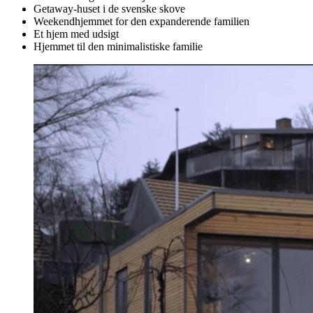
Helårshuset til det unge par
Helårshuset til parret uden børn, som giver rig mulighed for at
udvide. Med kun ét soveværelse er der masser af plads til et
ekstrastort køkken, en stor stue og et kontor. Vælg selv, om du
vil tilføje et ekstra modul, når du får brug for et soveværelse,
eller bare vil afskærme en del af stuen. Dette hus vises i Artes
futuremag, som du ser herunder.
Se mere