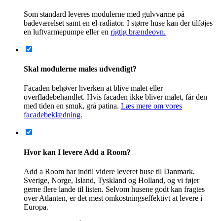
Husene bygges, så de overholder dansk og svensk standard.
Hvis du vil følge andre standarder, er det noget, vi skal
diskutere nærmere. Nogle kunder har valgt at bestille husene
som råhuse og derefter lade en lokal håndværker stå for el,
VVS og isolering for at sikre, at de lokale krav bliver
overholdt.
Land
Navn
Efternavn
Email
*
Telefonnummer
Besked