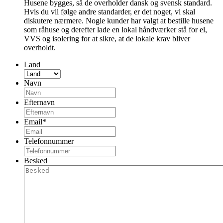
CAPTCHA
Vigtige links
Nyheder
Vores Huse
Press
Prisliste PDF
Kontakt
Danmark
Uden for Danmark
Island