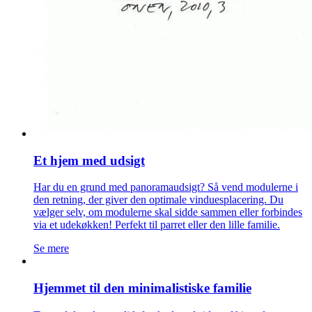
To moduler placeret lidt forskudt ved siden af hinanden.
Sværere behøver det ikke at være! Velegnet til den lille
familie. Fungerer både som sommerhus og til familien, der vil
bo småt på fuld tid!
Se mere
FAQs
Hvordan kan modulerne kobles sammen?
På samtlige horisontale sider! De kan åbnes på både den korte
og den lange side, og åbningen kan gøres nøjagtigt lige så
stor, som du ønsker det. Prøv vores
Online Builder
for at få
inspiration!
Kan jeg tilføje et modul senere?
Naturligvis!