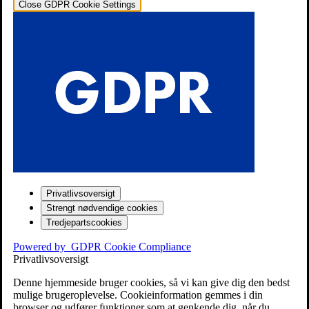
browser og udfører funktioner som at genkende dig, når du
vender tilbage
Læs vores privatlivs- og cookiepolitik
Aktiver alle
Gem og luk