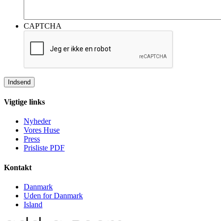
© Add a Room A/S 2021 |
Privatlivs og cookie politik
|
matilda@addaroom.se
| +45 40644466
Vi bruger cookies for at give dig den bedste oplevelse på vores
hjemmeside.
Du kan finde ud af mere om, hvilke cookies vi bruger, eller slukke
for dem i
.
indstillingerne
For at fortsætte med standardindstillingerne nedenfor, klik på Gem
og Luk.
Strengt nødvendige cookies
Strengt nødvendige cookies
Tredjepartscookies
Tredjepartscookies
Accepter og aktiver alle
Indstillinger
Gem og luk