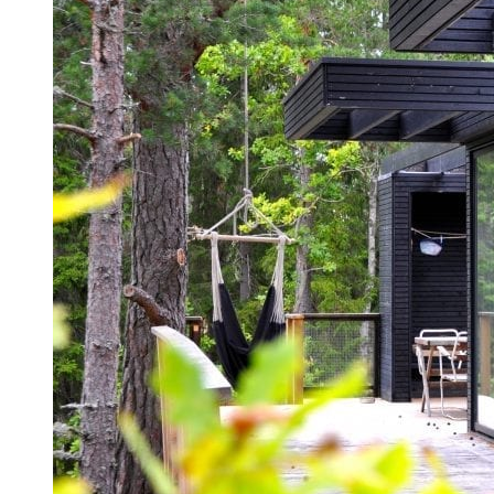
Getaway-huset i de svenske skove
Omgivet af fyrreskov, elge, kantareller og skærgård, men kun
2
50 minutter fra Stockholm, ligger et 55 m
stort Add a Room,
som i dén grad flytter grænserne for, hvad der er inde og ude.
De tre husmoduler er omgivet af udemoduler, terrasser og
pergolaer.
Se mere