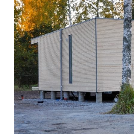
Weekendhjemmet for den expanderende
familien
I det centrale Stockholm bor en svensk familie med to små
børn. Selvom de holder af bylivet, trak naturen i både børn og
voksne. I sommeren 2015 fandt de løsningen. De fandt den
helt rigtige skærgårdsgrund og købte et Add a Room
sommerhus.
Se mere