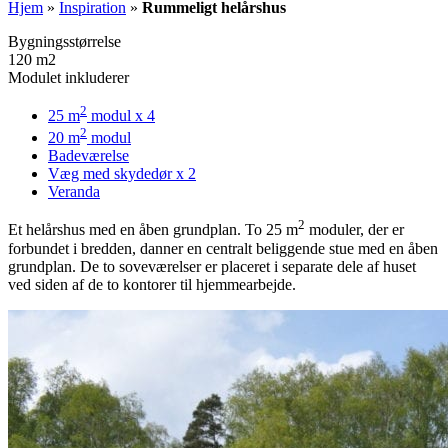
Hjem
»
Inspiration
»
Rummeligt helårshus
Bygningsstørrelse
120 m2
Modulet inkluderer
2
25 m
modul x 4
2
20 m
modul
Badeværelse
Væg med skydedør x 2
Veranda
2
Et helårshus med en åben grundplan. To 25 m
moduler, der er
forbundet i bredden, danner en centralt beliggende stue med en åben
grundplan. De to soveværelser er placeret i separate dele af huset
ved siden af de to kontorer til hjemmearbejde.