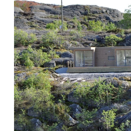
Det rummelige sommerhjem
Et større fritidshus på den svenske vestkyst. To store
soveværelser i hver sin ende af huset adskilt af et åbent
2
køkkenalrum. Den 90 m
store terrasse giver fantastiske
muligheder for at nyde den omkringliggende skærgård.
Se mere