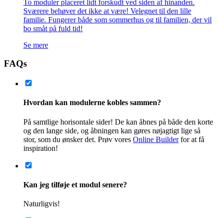
Kan jeg koble et modul sammen med et eksisterende hus,
som ikke er fra Add a Room?
Ja. Modulet leveres i så fald helt nøgleklart med en åbning ind
mod det eksisterende hus. Derefter skal lokale håndværkere
lave en åbning i det eksisterende hus og bygge de to huse
sammen. Som regel er det en proces, der kan klares relativt
hurtigt, men det varierer meget afhængigt af det eksisterende
hus. Kontakt os, så hjælper vi dig gerne med et estimat på
arbejdet.
Kan Add a Room tage sig af hele processen?
Ja. Vi har mere end 10 års erfaring og hjælper gerne med at
ansøge om byggetilladelse og indhente tilbud fra eksterne
aktører, så du kan fokusere på andet.