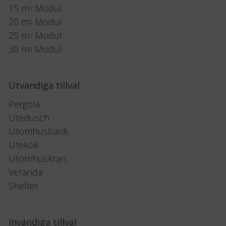
15 m
Modul
2
20 m
Modul
2
25 m
Modul
2
30 m
Modul
2
Utvändiga tillval
Pergola
Utedusch
Utomhusbänk
Utekök
Utomhuskran
Veranda
Shelter
Invändiga tillval