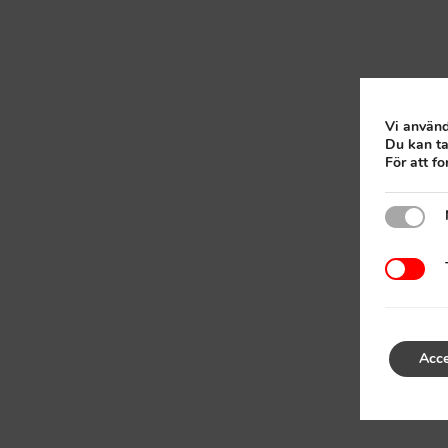
Vi använd
Du kan ta
För att f
Nödvänd
Tredjep
Acce