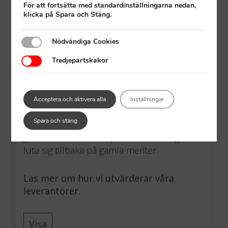
För att fortsätta med standardinställningarna nedan,
klicka på Spara och Stäng.
Nödvändiga Cookies
Nödvändiga Cookies
Tredjepartskakor
Tredjepartskakor
Hållbara materialval
Acceptera och aktivera alla
Inställningar
Dagligen lanseras det nya, hållbara
Spara och stäng
alternativ till traditionella byggmaterial. Det
gör att man som husproducent aldrig kan
luta sig tillbaka på gamla meriter.
Läs mer om hur vi utvärderar våra
leverantörer.
Visa