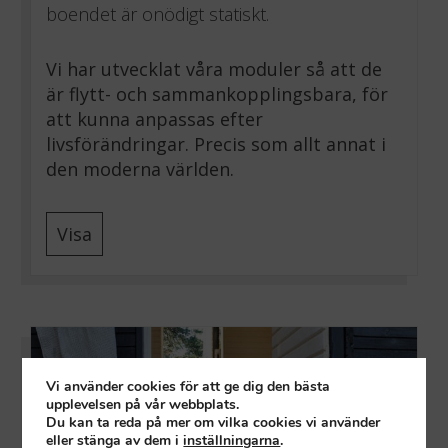
boendet är onödigt statiskt.
Vi har utvecklat våra moduler så att de
är flytt- och sammankopplingsbara, för
att kunna anpassas efter
livsförändringar. Precis som allt annat i
den moderna världen.
Visa
Vi använder cookies för att ge dig den bästa
upplevelsen på vår webbplats.
Du kan ta reda på mer om vilka cookies vi använder
eller stänga av dem i
inställningarna
.