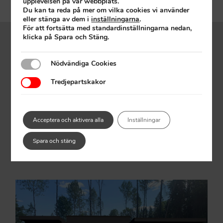
upplevelsen på vår webbplats.
Du kan ta reda på mer om vilka cookies vi använder
eller stänga av dem i
inställningarna
.
För att fortsätta med standardinställningarna nedan,
klicka på Spara och Stäng.
Ditt nya boende?
Nödvändiga Cookies
Nödvändiga Cookies
Tredjepartskakor
Tredjepartskakor
125m2 dansk design med möjlighet för att
utöka boytan. Granne med naturreservat söder
om Stockholm.
Acceptera och aktivera alla
Inställningar
Spara och stäng
Läs mer