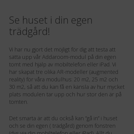
Se huset i din egen
trädgård!
Vi har nu gjort det möjligt för dig att testa att
sätta upp vår Addaroom-modul på din egen
Permanent
Nyckelfärdi
Attefallshu
Generatio
Kontor
tomt med hjälp av mobiltelefon eller iPad. Vi
har skapat tre olika AR-modeller (augmented
Flytta närm
Utöka ditt b
Det mindre 
Den nya boe
Lös platsbr
reality) för våra modulhus: 20 m2, 25 m2 och
hållbart år
nyckelfärdig
Room modul. 
delningsekon
snabba tillvä
30 m2, så att du kan få en känsla av hur mycket
passar för 
den direkta 
tonåringen, 
appliceras p
införskaffa 
plats modulen tar upp och hur stor den är på
inspirerat a
vardagsrumm
sommarställe
med familjen
att få en dis
tomten.
rymliga famil
sovrummet 
timmar och ä
är möjlighet
hemarbete.
Det smarta är att du också kan ”gå in” i huset
och se din egen ( trädgård) genom fönstren
Visa
Visa
Visa
Visa
Visa
(dvs via din mobiltelefon eller iPad). Allt du