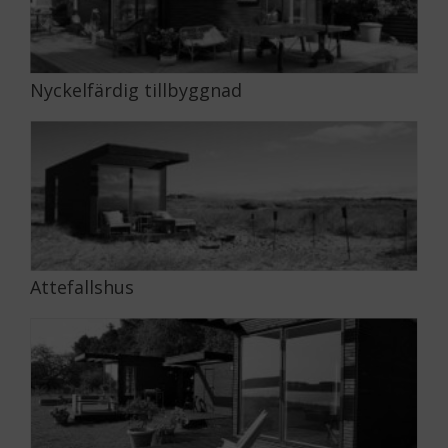
Nyckelfärdig tillbyggnad
Attefallshus