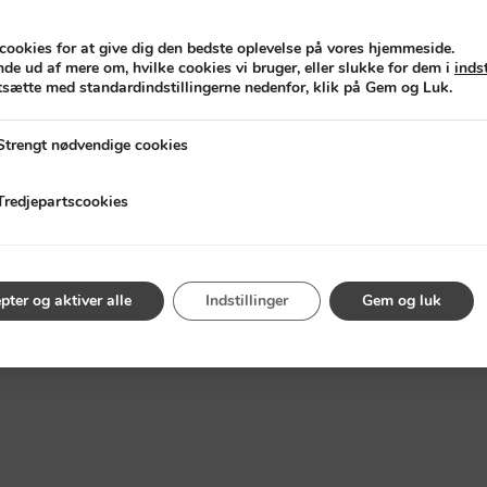
CAPTCHA
 cookies for at give dig den bedste oplevelse på vores hjemmeside.
de ud af mere om, hvilke cookies vi bruger, eller slukke for dem i
inds
rtsætte med standardindstillingerne nedenfor, klik på Gem og Luk.
 nødvendige cookies
Strengt nødvendige cookies
artscookies
Tredjepartscookies
rivatlivs og cookie politik
|
matilda@addaroom.se
| 
pter og aktiver alle
Indstillinger
Gem og luk