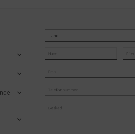
Land
Navn
Email
Efte
*
Telefonnummer
ende
Besked