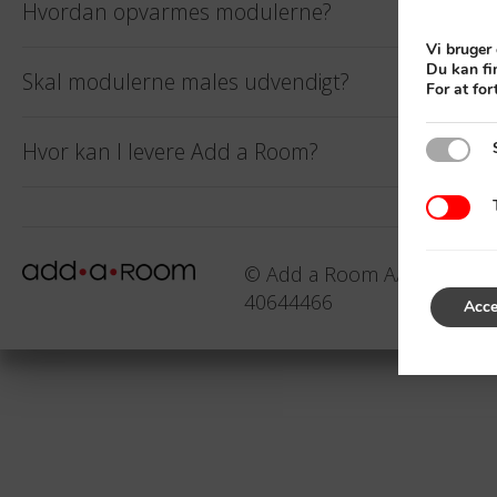
Hvordan opvarmes modulerne?
Vi bruger
Du kan fin
Skal modulerne males udvendigt?
For at fo
Strengt
Hvor kan I levere Add a Room?
Tredjep
© Add a Room A/S 2021 |
P
40644466
Acce