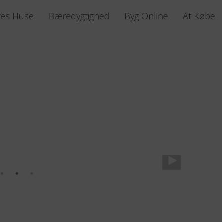
res Huse
Bæredygtighed
Byg Online
At Købe