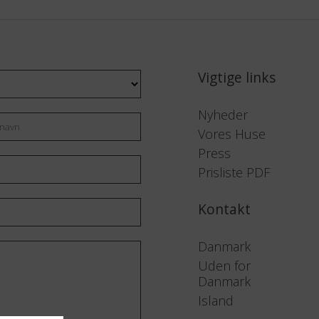
Vigtige links
Nyheder
rnavn
Vores Huse
Press
Prisliste PDF
Kontakt
Danmark
Uden for
Danmark
Island