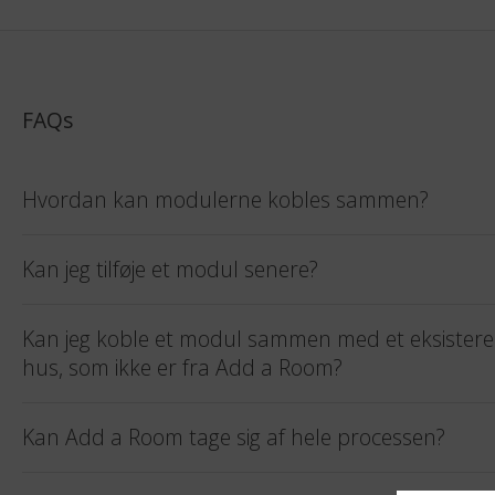
FAQs
Hvordan kan modulerne kobles sammen?
Kan jeg tilføje et modul senere?
Kan jeg koble et modul sammen med et eksister
hus, som ikke er fra Add a Room?
Kan Add a Room tage sig af hele processen?