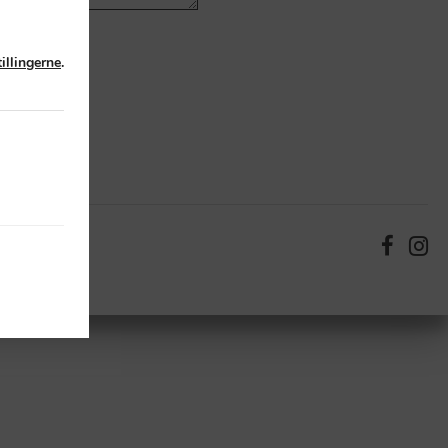
tillingerne
.
+45