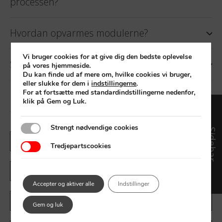
processen?
Hvordan opvarmes modulerne?
Vi bruger cookies for at give dig den bedste oplevelse
Skal modulerne males udvendigt?
på vores hjemmeside.
Du kan finde ud af mere om, hvilke cookies vi bruger,
eller slukke for dem i
indstillingerne
.
For at fortsætte med standardindstillingerne nedenfor,
Hvor kan I levere Add a Room?
klik på Gem og Luk.
Strengt nødvendige cookies
Strengt nødvendige cookies
Sidebar
Land
Tredjepartscookies
Tredjepartscookies
Navn
Email
Efternavn
*
Accepter og aktiver alle
Indstillinger
Gem og luk